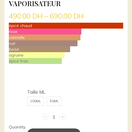
VAPORISATEUR
490,00
DH
–
690,00
DH
épicé chaud
rose
cannelle
cuir
boisé
agrume
épicé frais
Taille ML
100ML
50ML
quantité
de
Quantity
Paco